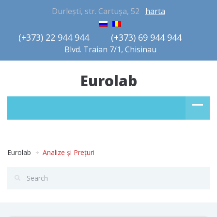
Durlești, str. Cartușa, 52
harta
(+373) 22 944 944         (+373) 69 944 944       
Blvd. Traian 7/1, Chisinau
Eurolab
Eurolab
Analize şi Preţuri