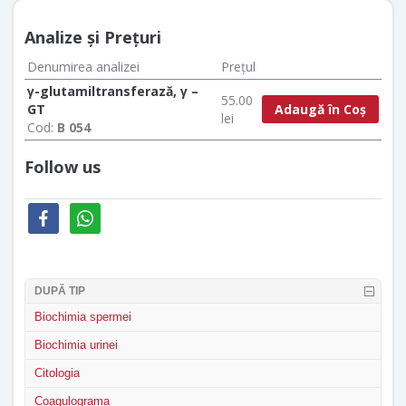
Analize şi Preţuri
Denumirea analizei
Prețul
γ-glutamiltransferază, γ –
55.00
Adaugă în Coș
GT
lei
Cod:
B 054
Follow us
facebook
whatsapp
DUPĂ TIP
Biochimia spermei
Biochimia urinei
Citologia
Coagulograma