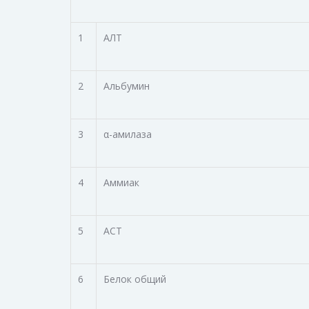
1
АЛТ
2
Альбумин
3
α-амилаза
4
Аммиак
5
АСТ
6
Белок общий