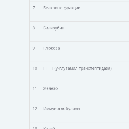
7
Белковые фракции
8
Билирубин
9
Глюкоза
10
ГГТП (γ-глутамил транспептидаза)
11
Железо
12
Иммуноглобулины
13
Калий