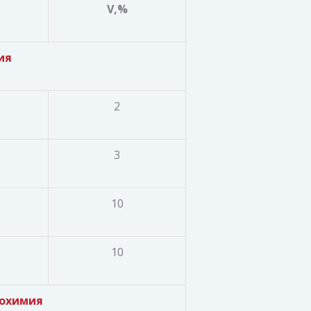
V,%
ия
2
3
10
10
иохимия