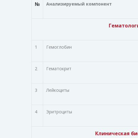
№
Анализируемый компонент
Гематолог
1
Гемоглобин
2
Гематокрит
3
Лейкоциты
4
Эритроциты
Клиническая б