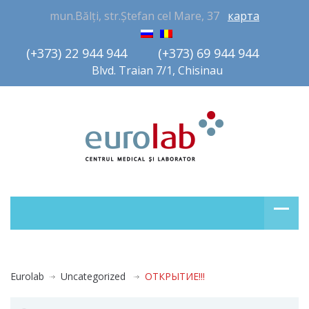
mun.Bălți, str.Ștefan cel Mare, 37
карта
(+373) 22 944 944         (+373) 69 944 944       
Blvd. Traian 7/1, Chisinau
Eurolab
Uncategorized
ОТКРЫТИЕ!!!