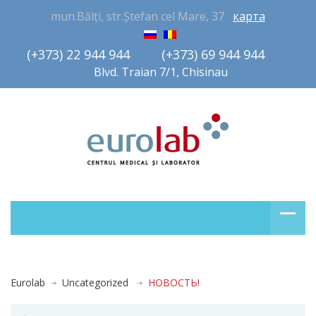
mun.Bălți, str.Ștefan cel Mare, 37
карта
(+373) 22 944 944         (+373) 69 944 944       
Blvd. Traian 7/1, Chisinau
Eurolab
Uncategorized
НОВОСТЬ!