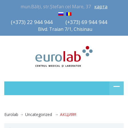
mun.Bălți, str.Ștefan cel Mare, 37
карта
(+373) 22 944 944         (+373) 69 944 944       
Blvd. Traian 7/1, Chisinau
Eurolab
Uncategorized
АКЦИЯ!!!