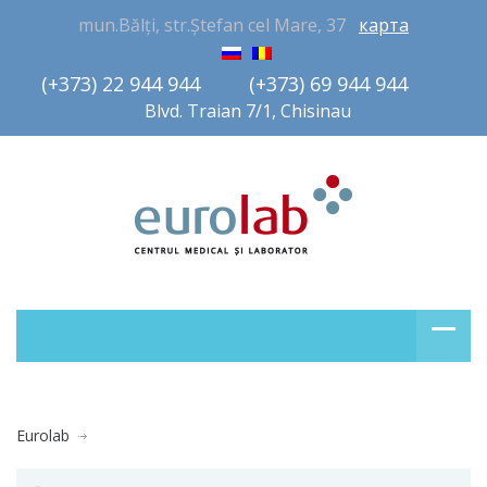
mun.Bălți, str.Ștefan cel Mare, 37
карта
(+373) 22 944 944         (+373) 69 944 944       
Blvd. Traian 7/1, Chisinau
Eurolab