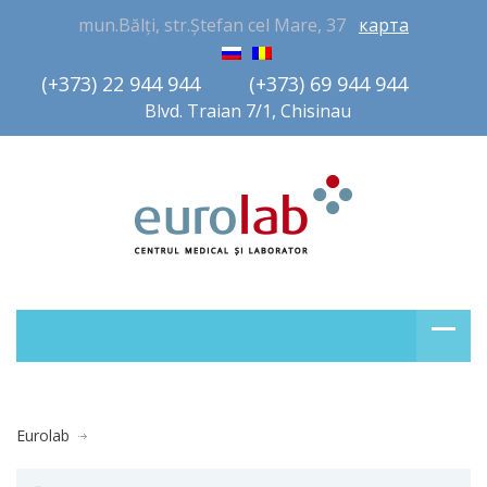
mun.Bălți, str.Ștefan cel Mare, 37
карта
(+373) 22 944 944         (+373) 69 944 944       
Blvd. Traian 7/1, Chisinau
Eurolab