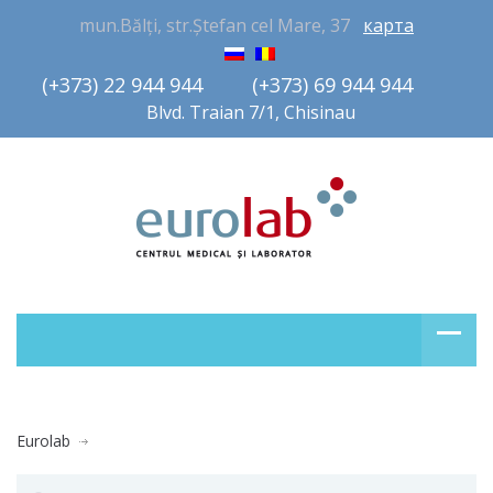
mun.Bălți, str.Ștefan cel Mare, 37
карта
(+373) 22 944 944         (+373) 69 944 944       
Blvd. Traian 7/1, Chisinau
Eurolab