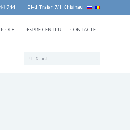
4 944       
Blvd. Traian 7/1, Chisinau
TICOLE
DESPRE CENTRU
CONTACTE