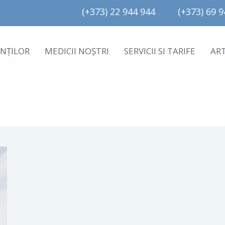
(+373) 22 944 944         (+373) 69 94
ENȚILOR
MEDICII NOȘTRI
SERVICII SI TARIFE
AR