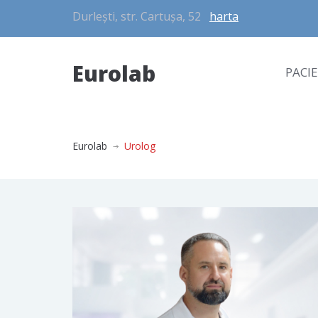
Durlești, str. Cartușa, 52
harta
Eurolab
PACI
Eurolab
Urolog