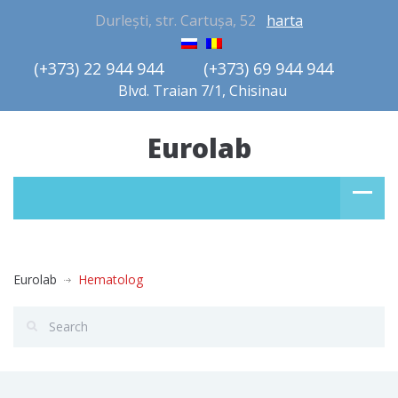
Durlești, str. Cartușa, 52
harta
(+373) 22 944 944         (+373) 69 944 944       
Blvd. Traian 7/1, Chisinau
Eurolab
Eurolab
Hematolog