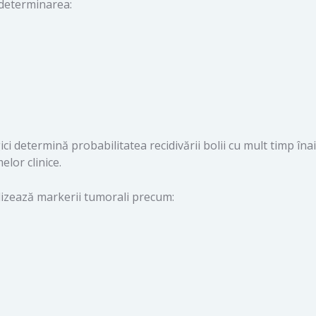
a determinarea:
i determină probabilitatea recidivării bolii cu mult timp îna
lor clinice.
ilizează markerii tumorali precum: