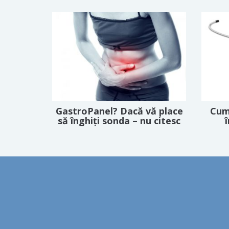
GastroPanel? Dacă vă place
Cum
să înghiți sonda – nu citesc
î