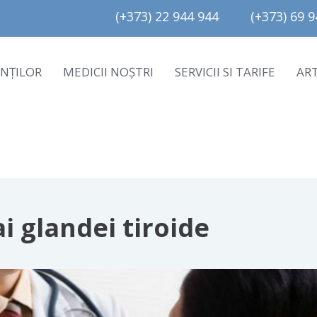
(+373) 22 944 944         (+373) 69 94
ENȚILOR
MEDICII NOȘTRI
SERVICII SI TARIFE
AR
i glandei tiroide