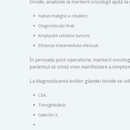
tiroide, analizele la markerii oncologii ajută l
Naturii maligne a celulelor;
Diagnosticului final;
Amplasării celulelor tumorii;
Eficienței tratamentului efectuat.
În perioada post-operatorie, markerii oncologic
pacientul să simtă vreo manifestare a simptome
La diagnosticarea bolilor glandei tiroide se ut
CEA;
Tireoglobulină;
Galectin-3;