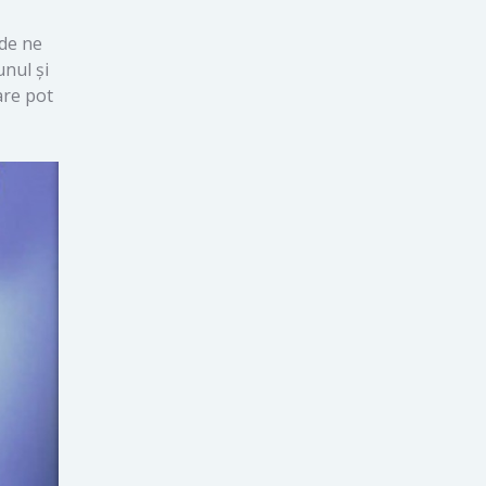
 de ne
unul și
are pot