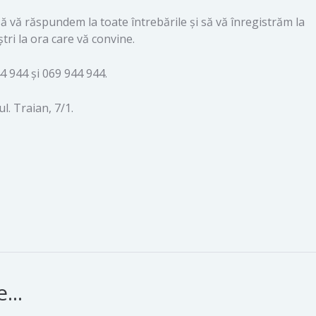
 vă răspundem la toate întrebările și să vă înregistrăm la
tri la ora care vă convine.
4 944 și 069 944 944.
l. Traian, 7/1.
...