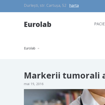
Durlești, str. Cartușa, 52
harta
Eurolab
PACI
Eurolab
Markerii tumorali a
mai 19, 2016