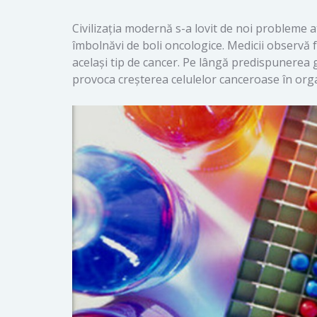
Civilizația modernă s-a lovit de noi probleme at
îmbolnăvi de boli oncologice. Medicii observă f
același tip de cancer. Pe lângă predispunerea ge
provoca creșterea celulelor canceroase în org