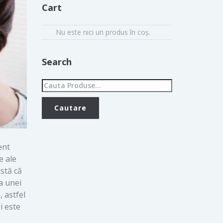
Cart
Nu este nici un produs în coș.
Search
ent
e ale
istă că
a unei
 astfel
i este