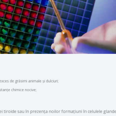
exces de grăsimi animale și dulciuri;
stanțe chimice nocive;
i tiroide sau în prezența noilor formațiuni în celulele glande