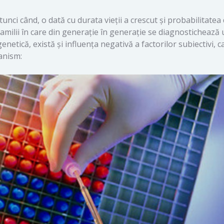
unci când, o dată cu durata vieții a crescut și probabilitatea
amilii în care din generație în generație se diagnostichează 
netică, există și influența negativă a factorilor subiectivi, c
anism: