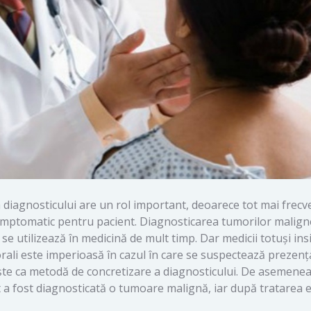
 diagnosticului are un rol important, deoarece tot mai frecv
simptomatic pentru pacient. Diagnosticarea tumorilor malign
se utilizează în medicină de mult timp. Dar medicii totuși ins
rali este imperioasă în cazul în care se suspectează prezenț
ște ca metodă de concretizare a diagnosticului. De asemenea,
ut a fost diagnosticată o tumoare malignă, iar după tratarea e