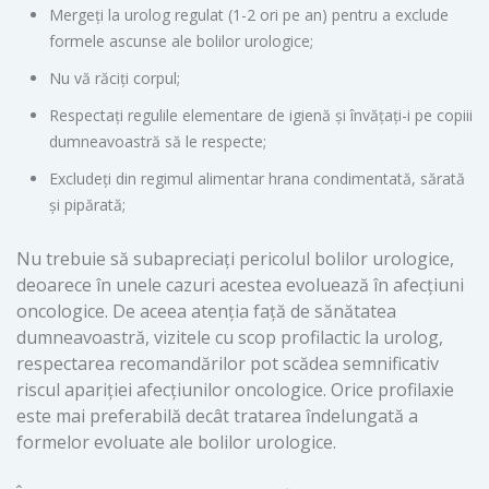
Mergeți la urolog regulat (1-2 ori pe an) pentru a exclude
formele ascunse ale bolilor urologice;
Nu vă răciți corpul;
Respectați regulile elementare de igienă și învățați-i pe copiii
dumneavoastră să le respecte;
Excludeți din regimul alimentar hrana condimentată, sărată
și pipărată;
Nu trebuie să subapreciați pericolul bolilor urologice,
deoarece în unele cazuri acestea evoluează în afecțiuni
oncologice. De aceea atenția față de sănătatea
dumneavoastră, vizitele cu scop profilactic la urolog,
respectarea recomandărilor pot scădea semnificativ
riscul apariției afecțiunilor oncologice. Orice profilaxie
este mai preferabilă decât tratarea îndelungată a
formelor evoluate ale bolilor urologice.