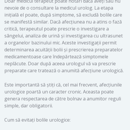
Doar medicul terapeut poate hotărî dacă aveți sau nu
nevoie de o consultare la medicul urolog. La etapa
inițială el poate, după simptome, să excludă bolile care
se manifestă similar. Dacă afecțiunea nu a atins o fază
critică, terapeutul poate prescrie o investigare a
sângelui, analiza de urină și investigarea cu ultrasunet
a organelor bazinului mic. Aceste investigații permit
determinarea acuității bolii și prescrierea preparatelor
medicamentoase care îndepărtează simptomele
neplăcute. Doar după aceea urologul vă va prescrie
preparate care tratează o anumită afecțiune urologică.
Este importantă să știți că, cel mai frecvent, afecțiunile
urologice poartă un caracter cronic. Aceasta poate
genera respectarea de către bolnav a anumitor reguli
simple, dar obligatorii.
Cum să evitați bolile urologice: