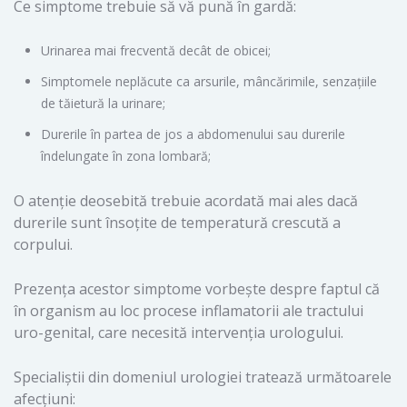
Ce simptome trebuie să vă pună în gardă:
Urinarea mai frecventă decât de obicei;
Simptomele neplăcute ca arsurile, mâncărimile, senzațiile
de tăietură la urinare;
Durerile în partea de jos a abdomenului sau durerile
îndelungate în zona lombară;
O atenție deosebită trebuie acordată mai ales dacă
durerile sunt însoțite de temperatură crescută a
corpului.
Prezența acestor simptome vorbește despre faptul că
în organism au loc procese inflamatorii ale tractului
uro-genital, care necesită intervenția urologului.
Specialiștii din domeniul urologiei tratează următoarele
afecțiuni: