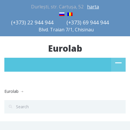
Durlești, str. Cartușa, 52
harta
(+373) 22 944 944         (+373) 69 944 944       
Blvd. Traian 7/1, Chisinau
Eurolab
Eurolab