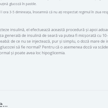
uțină glucoză în pastile.
l l ora 3-5 dimineața, înseamnă că nu ați respectat regimul în ziua res
ecteze insulină, el efectuează această procedură și apoi ado
oza generală de insulină de seară va putea fi micșorată cu 10
reabă: de ce nu se injectează, pur și simplu, o doză mare de i
l glucozei să fie normal? Pentru că o asemenea doză va scăd
ormal și poate avea loc hipoglicemia.
...