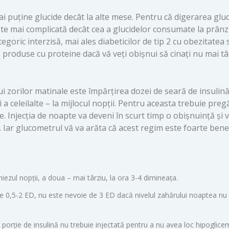
i puține glucide decât la alte mese. Pentru că digerarea gluc
ste mai complicată decât cea a glucidelor consumate la prânz
tegoric interzisă, mai ales diabeticilor de tip 2 cu obezitatea
produse cu proteine dacă vă veți obișnui să cinați nu mai tâ
zorilor matinale este împărțirea dozei de seară de insulină
a celeilalte – la mijlocul nopții. Pentru aceasta trebuie preg
e. Injecția de noapte va deveni în scurt timp o obișnuință și v
Iar glucometrul vă va arăta că acest regim este foarte benef
miezul nopții, a doua – mai târziu, la ora 3-4 dimineața.
ie 0,5-2 ED, nu este nevoie de 3 ED dacă nivelul zahărului noaptea nu
porție de insulină nu trebuie injectată pentru a nu avea loc hipoglicem