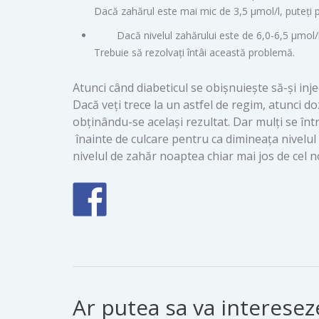
Dacă zahărul este mai mic de 3,5 µmol/l, puteți p
Dacă nivelul zahărului este de 6,0-6,5 µmol/
Trebuie să rezolvați întâi această problemă.
Atunci când diabeticul se obișnuiește să-și inj
Dacă veți trece la un astfel de regim, atunci d
obținându-se același rezultat. Dar mulți se înt
înainte de culcare pentru ca dimineața nivelu
nivelul de zahăr noaptea chiar mai jos de cel n
Ar putea sa va intereseze