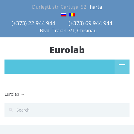
Durlești, str. Cartușa, 52
harta
(+373) 22 944 944         (+373) 69 944 944       
Blvd. Traian 7/1, Chisinau
Eurolab
Eurolab