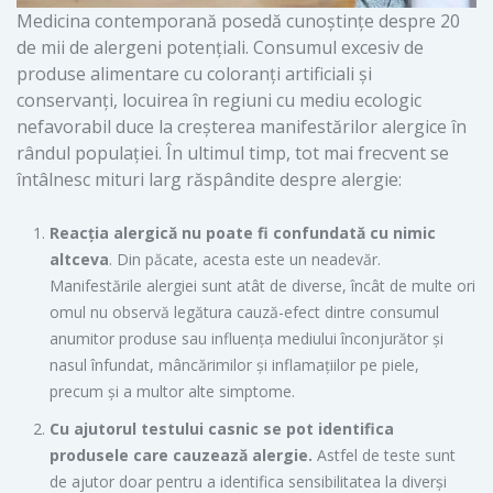
Medicina contemporană posedă cunoștințe despre 20
de mii de alergeni potențiali. Consumul excesiv de
produse alimentare cu coloranți artificiali și
conservanți, locuirea în regiuni cu mediu ecologic
nefavorabil duce la creșterea manifestărilor alergice în
rândul populației. În ultimul timp, tot mai frecvent se
întâlnesc mituri larg răspândite despre alergie:
Reacția alergică nu poate fi confundată cu nimic
altceva
. Din păcate, acesta este un neadevăr.
Manifestările alergiei sunt atât de diverse, încât de multe ori
omul nu observă legătura cauză-efect dintre consumul
anumitor produse sau influența mediului înconjurător și
nasul înfundat, mâncărimilor și inflamațiilor pe piele,
precum și a multor alte simptome.
Cu ajutorul testului casnic se pot identifica
produsele care cauzează alergie.
Astfel de teste sunt
de ajutor doar pentru a identifica sensibilitatea la diverși