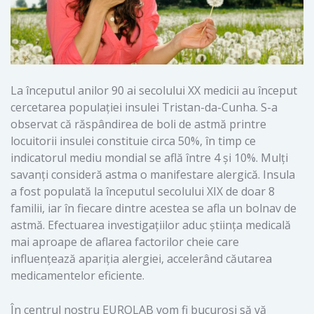
La începutul anilor 90 ai secolului XX medicii au început
cercetarea populației insulei Tristan-da-Cunha. S-a
observat că răspândirea de boli de astmă printre
locuitorii insulei constituie circa 50%, în timp ce
indicatorul mediu mondial se află între 4 și 10%. Mulți
savanți consideră astma o manifestare alergică. Insula
a fost populată la începutul secolului XIX de doar 8
familii, iar în fiecare dintre acestea se afla un bolnav de
astmă. Efectuarea investigațiilor aduc știința medicală
mai aproape de aflarea factorilor cheie care
influențează apariția alergiei, accelerând căutarea
medicamentelor eficiente.
În centrul nostru EUROLAB vom fi bucuroși să vă