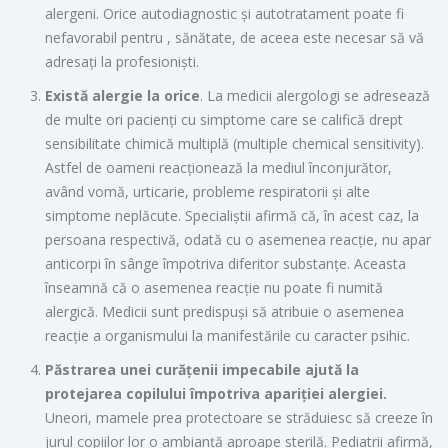
alergeni. Orice autodiagnostic și autotratament poate fi
nefavorabil pentru , sănătate, de aceea este necesar să vă
adresați la profesioniști.
Există alergie la orice
. La medicii alergologi se adresează
de multe ori pacienți cu simptome care se califică drept
sensibilitate chimică multiplă (multiple chemical sensitivity).
Astfel de oameni reacționează la mediul înconjurător,
având vomă, urticarie, probleme respiratorii și alte
simptome neplăcute. Specialiștii afirmă că, în acest caz, la
persoana respectivă, odată cu o asemenea reacție, nu apar
anticorpi în sânge împotriva diferitor substanțe. Aceasta
înseamnă că o asemenea reacție nu poate fi numită
alergică. Medicii sunt predispuși să atribuie o asemenea
reacție a organismului la manifestările cu caracter psihic.
Păstrarea unei curățenii impecabile ajută la
protejarea copilului împotriva apariției alergiei.
Uneori, mamele prea protectoare se străduiesc să creeze în
jurul copiilor lor o ambianță aproape sterilă. Pediatrii afirmă,