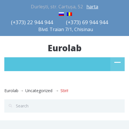
Durlești, str. Cartușa, 52
harta
(+373) 22 944 944         (+373) 69 944 944       
Blvd. Traian 7/1, Chisinau
Eurolab
Eurolab
Uncategorized
Stiri!