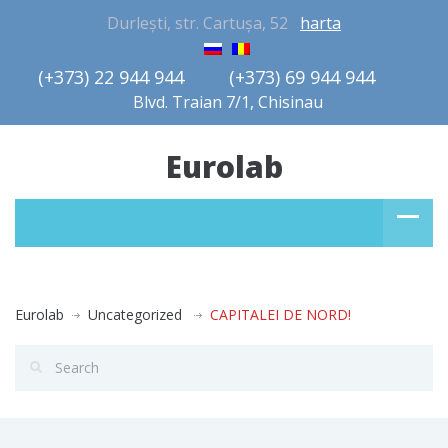
Durlești, str. Cartușa, 52
harta
(+373) 22 944 944         (+373) 69 944 944       
Blvd. Traian 7/1, Chisinau
Eurolab
Eurolab
Uncategorized
CAPITALEI DE NORD!