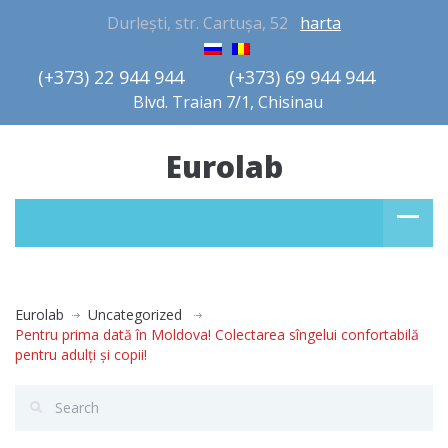
Durlești, str. Cartușa, 52
harta
(+373) 22 944 944         (+373) 69 944 944       
Blvd. Traian 7/1, Chisinau
Eurolab
Eurolab
Uncategorized
Pentru prima dată în Moldova! Colectarea sîngelui confortabilă
pentru adulţi şi copii!