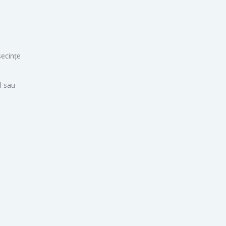
secințe
l sau