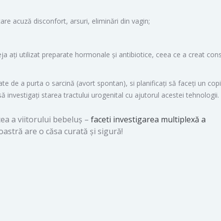
care acuză disconfort, arsuri, eliminări din vagin;
a ați utilizat preparate hormonale și antibiotice, ceea ce a creat con
te de a purta o sarcină (avort spontan), si planificați să faceți un copi
 investigați starea tractului urogenital cu ajutorul acestei tehnologii.
ea a viitorului bebeluș –
faceti investigarea multiplexă a
astră are o căsa curată și sigură!