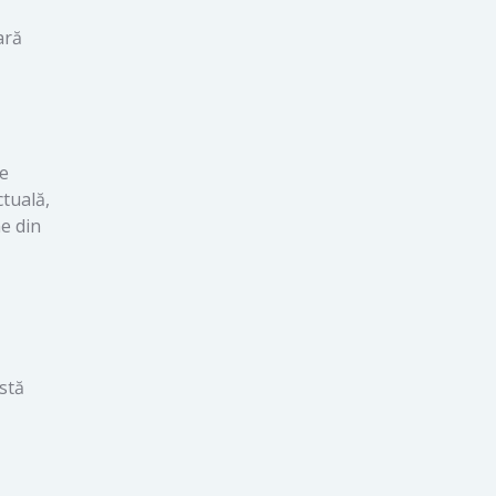
ară
re
tuală,
ne din
astă