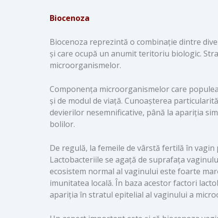
Biocenoza
Biocenoza reprezintă o combinație dintre diver
și care ocupă un anumit teritoriu biologic. Stra
microorganismelor.
Componența microorganismelor care populează 
și de modul de viață. Cunoașterea particularit
devierilor nesemnificative, până la apariția s
bolilor.
De regulă, la femeile de vârstă fertilă în vagin
Lactobacteriile se agață de suprafața vaginulu
ecosistem normal al vaginului este foarte mare
imunitatea locală. În baza acestor factori lact
apariția în stratul epitelial al vaginului a mi