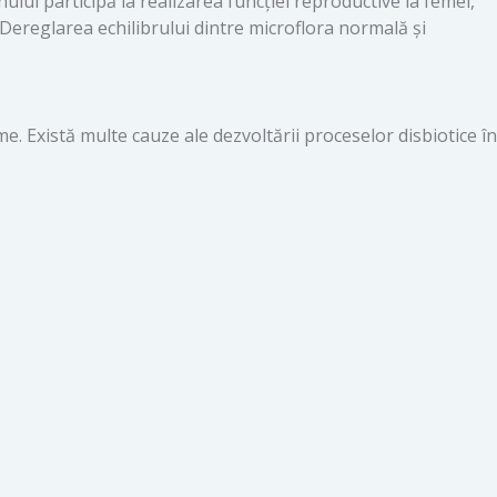
lui participă la realizarea funcției reproductive la femei,
 Dereglarea echilibrului dintre microflora normală și
. Există multe cauze ale dezvoltării proceselor disbiotice în