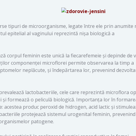
se tipuri de microorganisme, legate între ele prin anumite r
tul epitelial al vaginului reprezintă nișa biologică a
corpul feminin este unică la fiecarefemeie și depinde de 
ăților componenței microflorei permite observarea la timp a
imptomelor neplăcute, și îndepărtarea lor, prevenind dezvolt
 prevalează lactobacteriile, cele care reprezintă microflora o
i și formează o peliculă biologică. Importanța lor în formar
: acestea produc peroxid de hidrogen, acid lactic și stimule
obacteriile protejează sistemul urogenital feminin, prevenind
croorganismelor patogene.