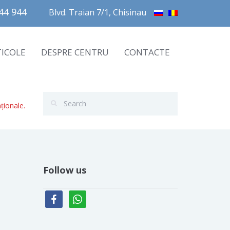
4 944       
Blvd. Traian 7/1, Chisinau
TICOLE
DESPRE CENTRU
CONTACTE
ționale.
Follow us
facebook
whatsapp