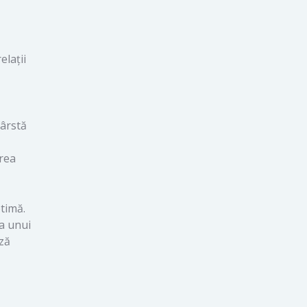
elații
vârstă
area
ptimă.
ea unui
ază