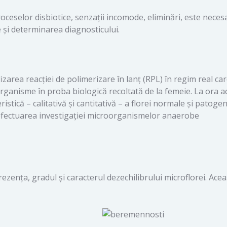
roceselor disbiotice, senzații incomode, eliminări, este neces
 și determinarea diagnosticului.
lizarea reacției de polimerizare în lanț (RPL) în regim real ca
ganisme în proba biologică recoltată de la femeie. La ora ac
stică – calitativă și cantitativă – a florei normale și patoge
efectuarea investigației microorganismelor anaerobe
rezența, gradul și caracterul dezechilibrului microflorei. Ace