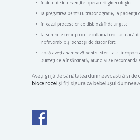
înainte de intervențiile operatorii ginecologice;
la pregătirea pentru ultrasonografie, la pacienții 
în cazul proceselor de disbioză îndelungate;
la semnele unor procese inflamatorii sau dacă dej
nefavorabile și senzații de disconfort;
dacă aveți anamneză pentru sterilitate, incapacita
sunteți deja însărcinată, atunci vi se recomandă să
Aveți grijă de sănătatea dumneavoastră și de c
biocenozei
și fiți sigura că bebelușul dumneavo