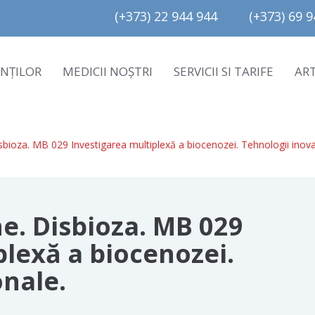
(+373) 22 944 944         (+373) 69 94
ENȚILOR
MEDICII NOȘTRI
SERVICII SI TARIFE
AR
isbioza. MB 029 Investigarea multiplexă a biocenozei. Tehnologii inova
e. Disbioza. MB 029
plexă a biocenozei.
onale.