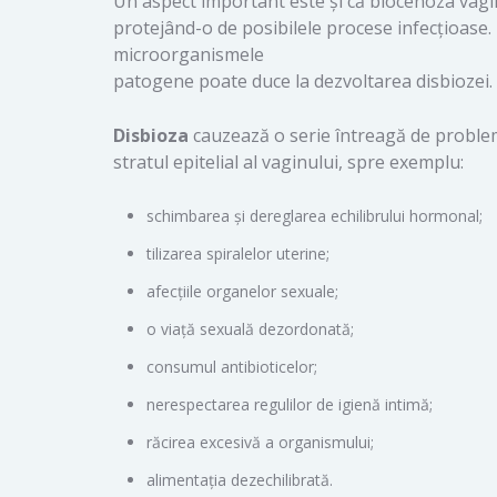
Un aspect important este și că biocenoza vaginu
protejând-o de posibilele procese infecțioase.
microorganismele
patogene poate duce la dezvoltarea disbiozei.
Disbioza
cauzează o serie întreagă de probleme
stratul epitelial al vaginului, spre exemplu:
schimbarea și dereglarea echilibrului hormonal;
tilizarea spiralelor uterine;
afecțiile organelor sexuale;
o viață sexuală dezordonată;
consumul antibioticelor;
nerespectarea regulilor de igienă intimă;
răcirea excesivă a organismului;
alimentația dezechilibrată.