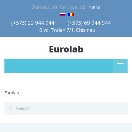
Durlești, str. Cartușa, 52
harta
(+373) 22 944 944         (+373) 69 944 944       
Blvd. Traian 7/1, Chisinau
Eurolab
Eurolab