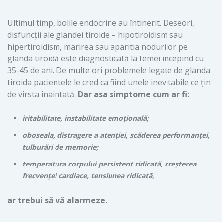
Ultimul timp, bolile endocrine au întinerit. Deseori,
disfuncții ale glandei tiroide – hipotiroidism sau
hipertiroidism, marirea sau aparitia nodurilor pe
glanda tiroidă este diagnosticată la femei incepind cu
35-45 de ani. De multe ori problemele legate de glanda
tiroida pacientele le cred ca fiind unele inevitabile ce ţin
de vîrsta înaintată.
Dar asa simptome cum ar fi:
iritabilitate, instabilitate emoțională;
oboseala, distragere a atenției, scăderea performanței,
tulburări de memorie;
temperatura corpului persistent ridicată, creșterea
frecvenței cardiace, tensiunea ridicată,
ar trebui să vă alarmeze.