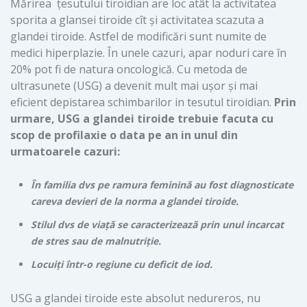
Mărirea țesutului tiroidian are loc atât la activitatea
sporita a glansei tiroide cît şi activitatea scazuta a
glandei tiroide. Astfel de modificări sunt numite de
medici hiperplazie. În unele cazuri, apar noduri care în
20% pot fi de natura oncologică. Cu metoda de
ultrasunete (USG) a devenit mult mai ușor și mai
eficient depistarea schimbarilor in tesutul tiroidian.
Prin
urmare, USG a glandei tiroide trebuie facuta cu
scop de profilaxie o data pe an in unul din
urmatoarele cazuri:
În familia dvs pe ramura feminină au fost diagnosticate
careva devieri de la norma a glandei tiroide.
Stilul dvs de viață se caracterizează prin unul incarcat
de stres sau de malnutriție.
Locuiți într-o regiune cu deficit de iod.
USG a glandei tiroide este absolut nedureros, nu