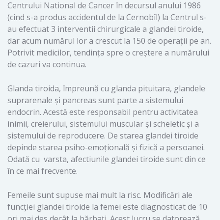
Centrului National de Cancer în decursul anului 1986
(cind s-a produs accidentul de la Cernobîl) la Centrul s-
au efectuat 3 interventii chirurgicale a glandei tiroide,
dar acum numărul lor a crescut la 150 de operații pe an.
Potrivit medicilor, tendința spre o creștere a numărului
de cazuri va continua.
Glanda tiroida, împreună cu glanda pituitara, glandele
suprarenale și pancreas sunt parte a sistemului
endocrin. Acestă este responsabil pentru activitatea
inimii, creierului, sistemului muscular şi scheletic și a
sistemului de reproducere. De starea glandei tiroide
depinde starea psiho-emoțională și fizică a persoanei.
Odată cu varsta, afectiunile glandei tiroide sunt din ce
în ce mai frecvente.
Femeile sunt supuse mai mult la risc. Modificări ale
funcției glandei tiroide la femei este diagnosticat de 10
ori mai des decât la bărbați. Acest lucru se datorează