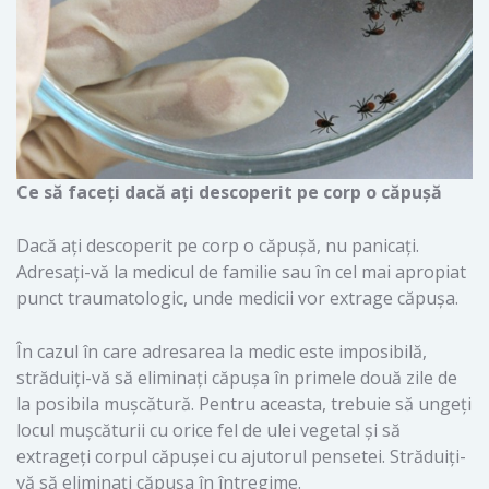
Ce să faceți dacă ați descoperit pe corp o căpușă
Dacă ați descoperit pe corp o căpușă, nu panicați.
Adresați-vă la medicul de familie sau în cel mai apropiat
punct traumatologic, unde medicii vor extrage căpușa.
În cazul în care adresarea la medic este imposibilă,
străduiți-vă să eliminați căpușa în primele două zile de
la posibila mușcătură. Pentru aceasta, trebuie să ungeți
locul mușcăturii cu orice fel de ulei vegetal și să
extrageți corpul căpușei cu ajutorul pensetei. Străduiți-
vă să eliminați căpușa în întregime.