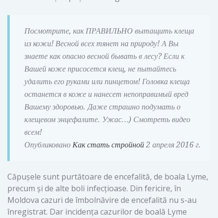
Посмотрите, как ПРАВИЛЬНО вытащить клеща
из кожи! Весной всех тянет на природу! А Вы
знаете как опасно весной бывать в лесу? Если к
Вашей коже присосется клещ, не пытайтесь
удалить его руками или пинцетом! Головка клеща
останется в коже и нанесет непоправимый вред
Вашему здоровью. Даже страшно подумать о
клещевом энцефалите. Ужас…) Смотреть видео
всем!
Опубликовано
Как стать стройной
2 апреля 2016 г.
Căpușele sunt purtătoare de encefalită, de boala Lyme,
precum și de alte boli infecțioase. Din fericire, în
Moldova cazuri de îmbolnăvire de encefalită nu s-au
înregistrat. Dar incidența cazurilor de boală Lyme