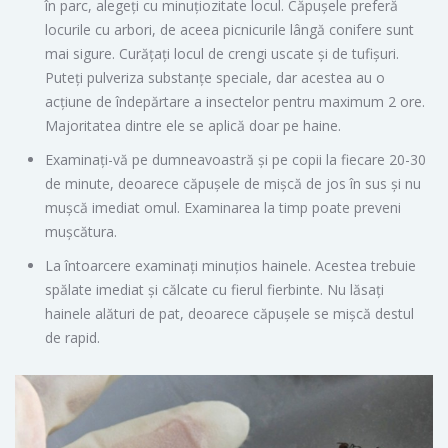
în parc, alegeți cu minuțiozitate locul. Căpușele preferă
locurile cu arbori, de aceea picnicurile lângă conifere sunt
mai sigure. Curățați locul de crengi uscate și de tufișuri.
Puteți pulveriza substanțe speciale, dar acestea au o
acțiune de îndepărtare a insectelor pentru maximum 2 ore.
Majoritatea dintre ele se aplică doar pe haine.
Examinați-vă pe dumneavoastră și pe copii la fiecare 20-30
de minute, deoarece căpușele de mișcă de jos în sus și nu
mușcă imediat omul. Examinarea la timp poate preveni
mușcătura.
La întoarcere examinați minuțios hainele. Acestea trebuie
spălate imediat și călcate cu fierul fierbinte. Nu lăsați
hainele alături de pat, deoarece căpușele se mișcă destul
de rapid.