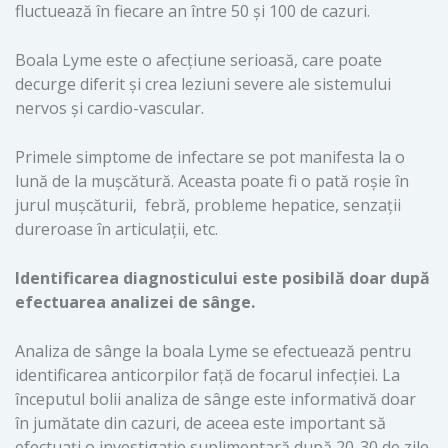
fluctuează în fiecare an între 50 și 100 de cazuri.
Boala Lyme este o afecțiune serioasă, care poate
decurge diferit și crea leziuni severe ale sistemului
nervos și cardio-vascular.
Primele simptome de infectare se pot manifesta la o
lună de la mușcătură. Aceasta poate fi o pată roșie în
jurul mușcăturii, febră, probleme hepatice, senzații
dureroase în articulații, etc.
Identificarea diagnosticului este posibilă doar după
efectuarea analizei de sânge.
Analiza de sânge la boala Lyme se efectuează pentru
identificarea anticorpilor față de focarul infecției. La
începutul bolii analiza de sânge este informativă doar
în jumătate din cazuri, de aceea este important să
efectuați o investigație suplimentară după 20-30 de zile.