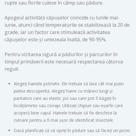
rupte sau florile culese în câmp sau pădure.
Apogeul activității căpușelor coincide cu lunile mai-
iunie, atunci când temperaturile se stabilizează la 20 de
grade, iar un factor care stimulează activitatea
căpușelor este și umezeala înaltă, de 90-95%.
Pentru vizitarea sigură a pădurilor și parcurilor în
timpul primăverii este necesară respectarea câtorva
reguli:
Alegeți hainele potrivite. Ele trebuie să lase cât mai puțin
pielea descoperită. Alegeți haine cu mâneci lungi și
pantaloni care au elastic jos sau care pot fi băgați în
încălțăminte sau ciorapi. Utilizați chipiuri sau eșarfe care
acoperă bine capul. Hainele trebuie să fie deschise la
culoare pentru a fi mai ușor de identificat insectele.
Dacă planificați să vă opriți în pădure sau să faceți un picnic