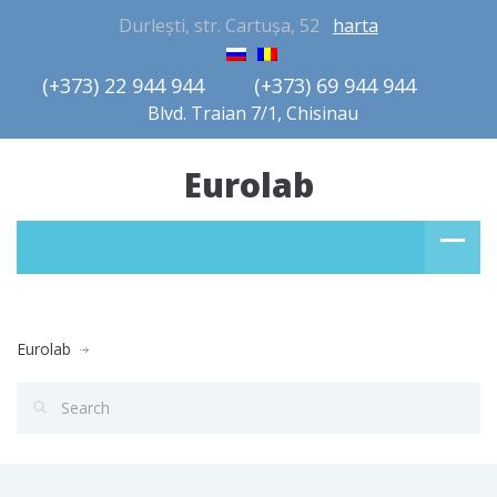
Durlești, str. Cartușa, 52
harta
(+373) 22 944 944         (+373) 69 944 944       
Blvd. Traian 7/1, Chisinau
Eurolab
Eurolab