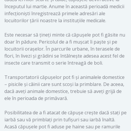
începutul lui martie. Anume în această perioadă medicii
infecționiști înregistrează primele adresări ale
locuitorilor țării noastre la instituțiile medicale.
Este necesar să țineți minte că căpușele pot fi găsite nu
doar în pădure. Pericolul de a fi mușcat îi paște și pe
locuitorii orașelor. În parcurile urbane, în terasele de
flori, în livezi și grădini se întâlnește adesea acest fel de
insecte care transmit o serie întreagă de boli.
Transportatorii căpușelor pot fi și animalele domestice
– pisicile și câinii care sunt scoși la primblare. De aceea,
dacă aveți animale domestice, trebuie să aveți grijă de
ele în perioada de primăvară.
Posibilitatea de a fi atacat de căpușe crește dacă stați pe
iarbă sau vă primblați prin tufișuri sau iarbă înaltă.
Acasă căpușele pot fi aduse pe haine sau pe ramurile