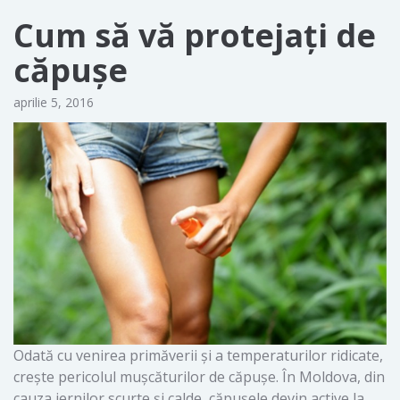
Cum să vă protejați de
căpușe
aprilie 5, 2016
Odată cu venirea primăverii și a temperaturilor ridicate,
crește pericolul mușcăturilor de căpușe. În Moldova, din
cauza iernilor scurte și calde, căpușele devin active la