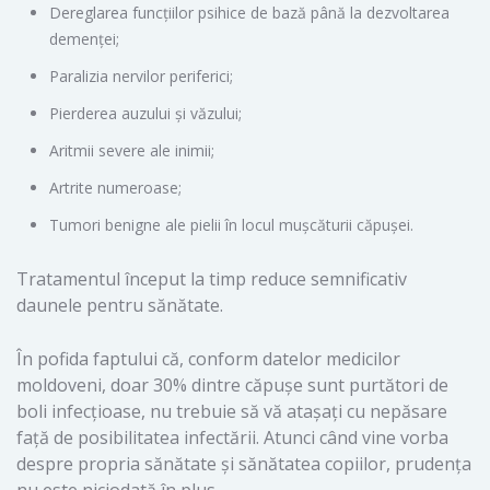
Dereglarea funcțiilor psihice de bază până la dezvoltarea
demenței;
Paralizia nervilor periferici;
Pierderea auzului și văzului;
Aritmii severe ale inimii;
Artrite numeroase;
Tumori benigne ale pielii în locul mușcăturii căpușei.
Tratamentul început la timp reduce semnificativ
daunele pentru sănătate.
În pofida faptului că, conform datelor medicilor
moldoveni, doar 30% dintre căpușe sunt purtători de
boli infecțioase, nu trebuie să vă atașați cu nepăsare
față de posibilitatea infectării. Atunci când vine vorba
despre propria sănătate și sănătatea copiilor, prudența
nu este niciodată în plus.