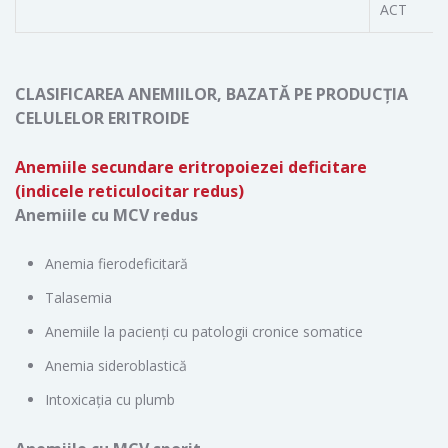
АСТ
CLASIFICAREA ANEMIILOR, BAZATĂ PE PRODUCŢIA
CELULELOR ERITROIDE
Anemiile secundare eritropoiezei deficitare
(indicele reticulocitar redus)
Anemiile cu MCV redus
Anemia fierodeficitară
Talasemia
Anemiile la pacienţi cu patologii cronice somatice
Anemia sideroblastică
Intoxicaţia cu plumb