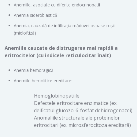
Anemiile, asociate cu diferite endocrinopatii
Anemia sideroblastică
Anemia, cauzată de infiltraţia măduvei osoase roşii
(mieloftiză)
Anemiile cauzate de distrugerea mai rapidă a
eritrocitelor (cu indicele reticulocitar înalt)
Anemia hemoragică
Anemiile hemolitice ereditare:
Hemoglobinopatiile
Defectele eritrocitare enzimatice (ex.
deificatul glucozo-6-fosfat dehidrogenazei)
Anomaliile structurale ale proteinelor
eritrocitari (ex. microsferocitoza ereditară)