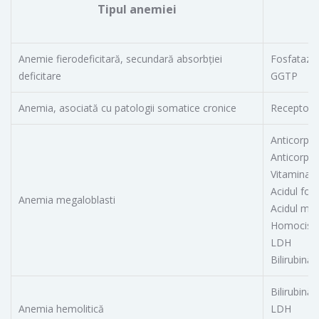
Tipul anemiei
Anemie fierodeficitară, secundară absorbţiei
Fosfatază 
deficitare
GGTP
Anemia, asociată cu patologii somatice cronice
Receptorul
Anticorpii 
Anticorpii 
Vitamina 
Acidul foli
Anemia megaloblasti
Acidul met
Homociste
LDH
Bilirubină
Bilirubină
Anemia hemolitică
LDH