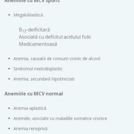
Anemiile cu MCV sporit
Megaloblastică:
B
-deificitară
12
Asociată cu deficitul acidului folic
Medicamentoasă
Anemia, cauzată de consum cronic de alcool
Sindromul mielodisplastic
Anemia, secundară hipotireozei
Anemiile cu MCV normal
Anemia aplastică
Anemiile, asociate cu maladiile somatice cronice
Anemia renoprivă