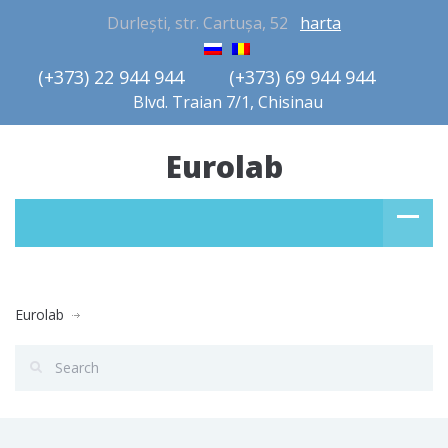
Durlești, str. Cartușa, 52
harta
(+373) 22 944 944         (+373) 69 944 944       
Blvd. Traian 7/1, Chisinau
Eurolab
Eurolab